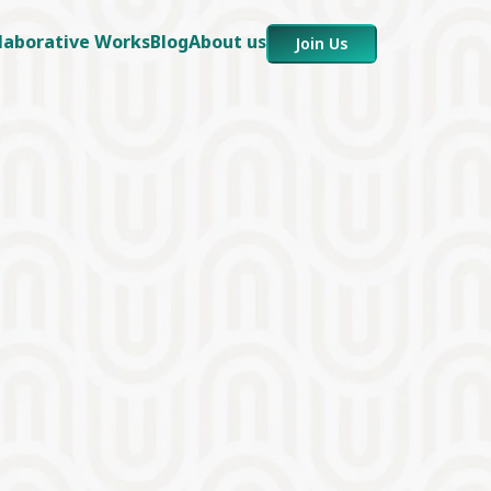
laborative Works
Blog
About us
Join Us