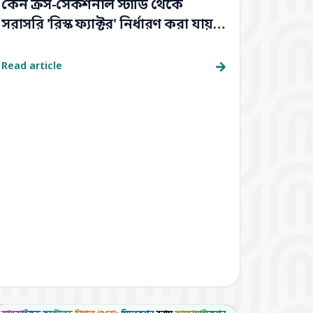
কেন ক্রস-সেকশনাল স্টাডি থেকে
সরাসরি 'রিস্ক ফ্যাক্টর' নির্ধারণ করা যায়
না?
Read article